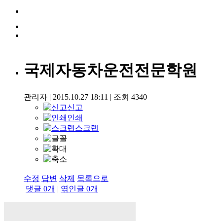
국제자동차운전전문학원
관리자
|
2015.10.27 18:11
|
조회
4340
신고
인쇄
스크랩
수정
답변
삭제
목록으로
댓글
0
개
|
엮인글
0
개